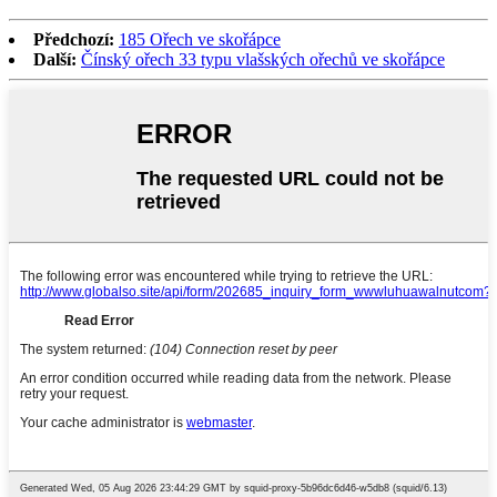
Předchozí:
185 Ořech ve skořápce
Další:
Čínský ořech 33 typu vlašských ořechů ve skořápce