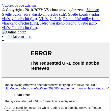
Vzorek ovoce zdarma
© Copyright - 2010-2023: Všechna práva vyhrazena.
Sitemap
Světlé půlky jádra vlašských ořechů (Lh)
,
Světlé kousky jádra
vlašských ořechů (Lp)
,
Vlašský ořech
,
Extra lehké půlky jádra
vlašského ořechu (Elh)
,
Jádro vlašského ořechu
,
Světlé jádro
vlašského ořechu (Lq)
,
Poslat e-mailem
x