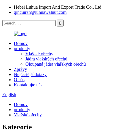
Hebei Luhua Import And Export Trade Co., Ltd.
qincuiran@luhuawalnut.com
Domov
produkty
Vlašské ořechy
Jádra vlašských ořechů
Oloupaná jádra vlašských ořechů
Zprávy
Nejčastější dotazy
O nás
Kontaktujte nás
English
Domov
produkty
Vlašské ořechy
Kategorie