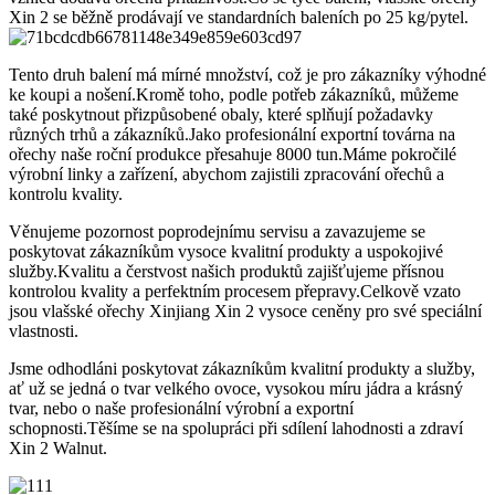
Xin 2 se běžně prodávají ve standardních baleních po 25 kg/pytel.
Tento druh balení má mírné množství, což je pro zákazníky výhodné
ke koupi a nošení.Kromě toho, podle potřeb zákazníků, můžeme
také poskytnout přizpůsobené obaly, které splňují požadavky
různých trhů a zákazníků.Jako profesionální exportní továrna na
ořechy naše roční produkce přesahuje 8000 tun.Máme pokročilé
výrobní linky a zařízení, abychom zajistili zpracování ořechů a
kontrolu kvality.
Věnujeme pozornost poprodejnímu servisu a zavazujeme se
poskytovat zákazníkům vysoce kvalitní produkty a uspokojivé
služby.Kvalitu a čerstvost našich produktů zajišťujeme přísnou
kontrolou kvality a perfektním procesem přepravy.Celkově vzato
jsou vlašské ořechy Xinjiang Xin 2 vysoce ceněny pro své speciální
vlastnosti.
Jsme odhodláni poskytovat zákazníkům kvalitní produkty a služby,
ať už se jedná o tvar velkého ovoce, vysokou míru jádra a krásný
tvar, nebo o naše profesionální výrobní a exportní
schopnosti.Těšíme se na spolupráci při sdílení lahodnosti a zdraví
Xin 2 Walnut.