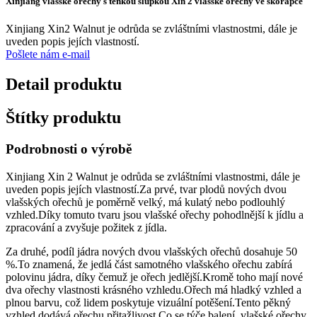
Xinjiang vlašské ořechy s tenkou slupkou Xin 2 vlašské ořechy ve skořápce
Xinjiang Xin2 Walnut je odrůda se zvláštními vlastnostmi, dále je
uveden popis jejích vlastností.
Pošlete nám e-mail
Detail produktu
Štítky produktu
Podrobnosti o výrobě
Xinjiang Xin 2 Walnut je odrůda se zvláštními vlastnostmi, dále je
uveden popis jejích vlastností.Za prvé, tvar plodů nových dvou
vlašských ořechů je poměrně velký, má kulatý nebo podlouhlý
vzhled.Díky tomuto tvaru jsou vlašské ořechy pohodlnější k jídlu a
zpracování a zvyšuje požitek z jídla.
Za druhé, podíl jádra nových dvou vlašských ořechů dosahuje 50
%.To znamená, že jedlá část samotného vlašského ořechu zabírá
polovinu jádra, díky čemuž je ořech jedlější.Kromě toho mají nové
dva ořechy vlastnosti krásného vzhledu.Ořech má hladký vzhled a
plnou barvu, což lidem poskytuje vizuální potěšení.Tento pěkný
vzhled dodává ořechu přitažlivost.Co se týče balení, vlašské ořechy